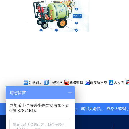
分享到：
一键分享
新浪微博
百度新首页
人人网
上一页:空压机
请您留言
成都乐士佳有害生物防治有限公司
热门搜索关键词：
成都灭白蚁
、
成都灭老鼠
、
成都灭蟑螂
028-87871515