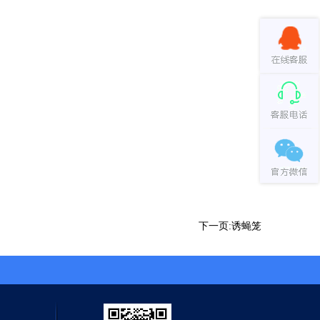
下一页:诱蝇笼