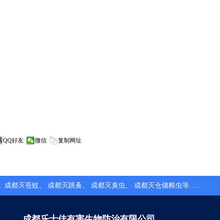
QQ好友
微信
复制网址
、
成都灭苍蚊
、
成都灭跳蚤
、
成都灭臭虫
、
成都灭仓储粮虫
等……
成都乐士佳有害生物防治有限公司