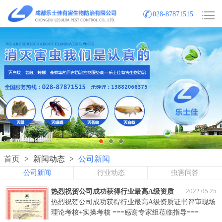
028-87871515
首页
>
新闻动态
>
公司新闻
公司新闻
行业动态
虫害问答
2022.05.25
热烈祝贺公司成功获得行业最高A级资质
证书
热烈祝贺公司成功获得行业最高A级资质证书评审现场
理论考核+实操考核 ===感谢专家组莅临指导===