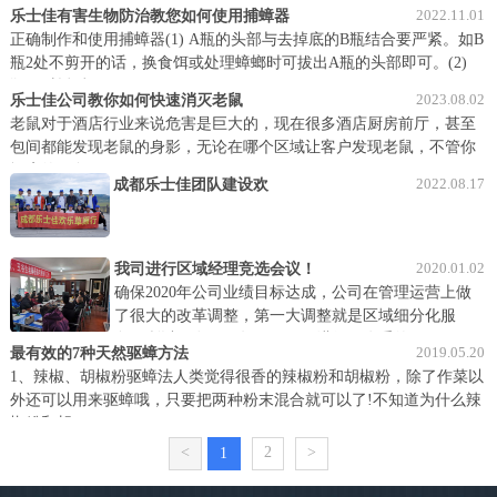
2022.11.01
乐士佳有害生物防治教您如何使用捕蟑器
正确制作和使用捕蟑器(1) A瓶的头部与去掉底的B瓶结合要严紧。如B
瓶2处不剪开的话，换食饵或处理蟑螂时可拔出A瓶的头部即可。(2)
瓶子对插后……
2023.08.02
乐士佳公司教你如何快速消灭老鼠
老鼠对于酒店行业来说危害是巨大的，现在很多酒店厨房前厅，甚至
包间都能发现老鼠的身影，无论在哪个区域让客户发现老鼠，不管你
酒店的服务……
2022.08.17
成都乐士佳团队建设欢
乐草原行
2020.01.02
我司进行区域经理竞选会议！
确保2020年公司业绩目标达成，公司在管理运营上做
了很大的改革调整，第一大调整就是区域细分化服
务。所以，在2019年12月31日进行了隆重的区……
2019.05.20
最有效的7种天然驱蟑方法
1、辣椒、胡椒粉驱蟑法人类觉得很香的辣椒粉和胡椒粉，除了作菜以
外还可以用来驱蟑哦，只要把两种粉末混合就可以了!不知道为什么辣
椒粉和胡……
<
2
>
1