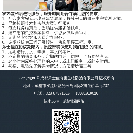
双方签约后进行服务，服务时间配合并满足您的要求。
1、配合贵方完善环境及建筑漏洞，持续完善防御及虫害监测设施。
2、严格按照技术和实施方案进行服务
3、每次服务结束后，当场提供服务确认单。
4、建立您的虫控档案资料，供您及供应商审计。
5、定期的安排客服人员定向服务。
6、定期的提供工程开展报告，供您掌握工程进度。
乐士佳在协议期限内，质控部确保您对我们服务的满意。
1、定期进行月度、季度、年度的考评。
2、不定期的抽查服务，定期的电话回访您，了解您的意见。
3、24小时内应答处理您的来电，或上门服务，或约定时间。
4、与客户电话先了解实际情况，方便带所需工具
Copyright
©
成都乐士佳有害生物防治有限公司 版权所有
地址：成都市双流区蓝光长岛国际2期7幢1单元202
电话：028-87871515
18081919016
技术支持：
成都雅锐网络