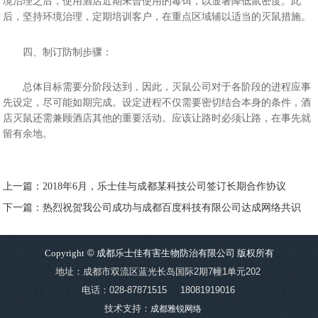
境治理之后，使用酒店近期未曾使用的毒饵，以显著降低鼠密度。此
后，坚持环境治理，定期培训客户，在重点区域辅以适当的灭鼠措施。
四、制订防制步骤：
总体目标需要分阶段达到，因此，灭鼠公司对于各阶段的进程应事
先设定，尽可能如期完成。设定进程不仅需要密切结合本身的条件，酒
店灭鼠还需兼顾酒店其他的重要活动。应该让路时必须让路，在事先就
留有余地。
上一篇：2018年6月，乐士佳与成都某科技公司签订长期合作协议
下一篇：热烈祝贺我公司成功与成都百度科技有限公司达成网络共识
Copyright
©
成都乐士佳有害生物防治有限公司 版权所有
地址：成都市双流区蓝光长岛国际2期7幢1单元202
电话：028-87871515
18081919016
技术支持：
成都雅锐网络