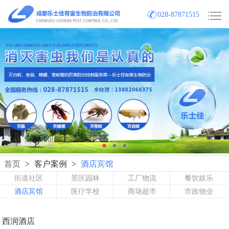
028-87871515
首页
>
客户案例
>
酒店宾馆
街道社区
景区园林
工厂物流
餐饮娱乐
酒店宾馆
医疗学校
商场超市
市政物业
西润酒店