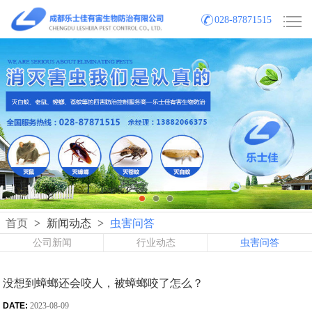
028-87871515
首页
>
新闻动态
>
虫害问答
公司新闻
行业动态
虫害问答
没想到蟑螂还会咬人，被蟑螂咬了怎么？
DATE:
2023-08-09