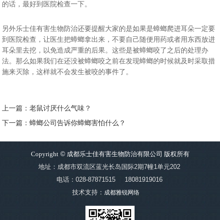
的话，最好到医院检查一下。
另外
乐士佳有害生物防治
还要提醒大家的是如果是蟑螂爬进耳朵一定要
到医院检查，让医生把蟑螂拿出来，不要自己随便用药或者用东西放进
耳朵里去挖，以免造成严重的后果。这些是被蟑螂咬了之后的处理办
法。那么如果我们在还没被蟑螂咬之前在发现蟑螂的时候就及时采取措
施来灭除，这样就不会发生被咬的事件了。
上一篇：老鼠讨厌什么气味？
下一篇：蟑螂公司告诉你蟑螂害怕什么？
Copyright
©
成都乐士佳有害生物防治有限公司 版权所有
地址：成都市双流区蓝光长岛国际2期7幢1单元202
电话：028-87871515
18081919016
技术支持：
成都雅锐网络