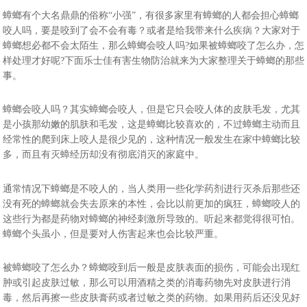
蟑螂有个大名鼎鼎的俗称“小强”，有很多家里有蟑螂的人都会担心蟑螂
咬人吗，要是咬到了会不会有毒？或者是给我带来什么疾病？大家对于
蟑螂想必都不会太陌生，那么蟑螂会咬人吗?如果被蟑螂咬了怎么办，怎
样处理才好呢?下面
乐士佳有害生物防治
就来为大家整理关于蟑螂的那些
事。
蟑螂会咬人吗？其实蟑螂会咬人，但是它只会咬人体的皮肤毛发，尤其
是小孩那幼嫩的肌肤和毛发，这是蟑螂比较喜欢的，不过蟑螂主动而且
经常性的爬到床上咬人是很少见的，这种情况一般发生在家中蟑螂比较
多，而且有灭蟑经历却没有彻底消灭的家庭中。
通常情况下蟑螂是不咬人的，当人类用一些化学药剂进行灭杀后那些还
没有死的蟑螂就会失去原来的本性，会比以前更加的疯狂，蟑螂咬人的
这些行为都是药物对蟑螂的神经刺激所导致的。听起来都觉得很可怕。
蟑螂个头虽小，但是要对人伤害起来也会比较严重。
被蟑螂咬了怎么办？蟑螂咬到后一般是皮肤表面的损伤，可能会出现红
肿或引起皮肤过敏，那么可以用酒精之类的消毒药物先对皮肤进行消
毒，然后再擦一些皮肤膏药或者过敏之类的药物。如果用药后还没见好