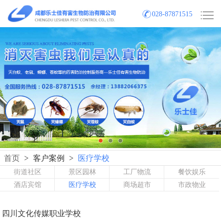
028-87871515
首页
>
客户案例
>
医疗学校
街道社区
景区园林
工厂物流
餐饮娱乐
酒店宾馆
医疗学校
商场超市
市政物业
四川文化传媒职业学校