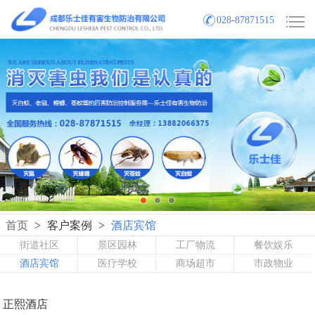
028-87871515
首页
>
客户案例
>
酒店宾馆
街道社区
景区园林
工厂物流
餐饮娱乐
酒店宾馆
医疗学校
商场超市
市政物业
正熙酒店