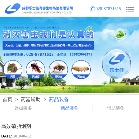
028-87871515
首页
>
药器辅助
>
药品装备
器械装备
药品装备
辅助装备
高效菊脂烟剂
DATE:
2019-06-12