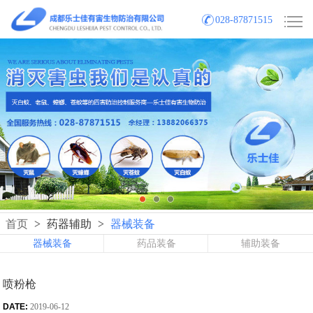
028-87871515
首页
>
药器辅助
>
器械装备
器械装备
药品装备
辅助装备
喷粉枪
DATE:
2019-06-12