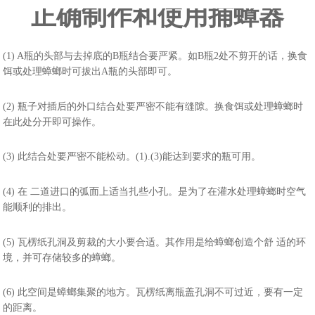
正确制作和使用捕蟑器
(1) A瓶的头部与去掉底的B瓶结合要严紧。如B瓶2处不剪开的话，换食
饵或处理蟑螂时可拔出A瓶的头部即可。
(2) 瓶子对插后的外口结合处要严密不能有缝隙。换食饵或处理蟑螂时
在此处分开即可操作。
(3) 此结合处要严密不能松动。(1).(3)能达到要求的瓶可用。
(4) 在 二道进口的弧面上适当扎些小孔。是为了在灌水处理蟑螂时空气
能顺利的排出。
(5) 瓦楞纸孔洞及剪裁的大小要合适。其作用是给蟑螂创造个舒 适的环
境，并可存储较多的蟑螂。
(6) 此空间是蟑螂集聚的地方。瓦楞纸离瓶盖孔洞不可过近，要有一定
的距离。