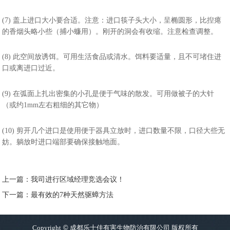
(7) 盖上进口大小要合适。注意：进口筷子头大小，呈椭圆形，比揑瘪
的香烟头略小些（捕小蠊用）。刚开的洞会有收缩。注意检查调整。
(8) 此空间放诱饵。可用生活食品或清水。饵料要适量，且不可堵住进
口或离进口过近。
(9) 在弧面上扎出密集的小孔是便于气味的散发。可用做被子的大针
（或约1mm左右粗细的其它物）
(10) 剪开几个进口是使用便于器具立放时，进口数量不限，口径大些无
妨。躺放时进口端部要确保接触地面。
上一篇：我司进行区域经理竞选会议！
下一篇：最有效的7种天然驱蟑方法
Copyright
©
成都乐士佳有害生物防治有限公司 版权所有