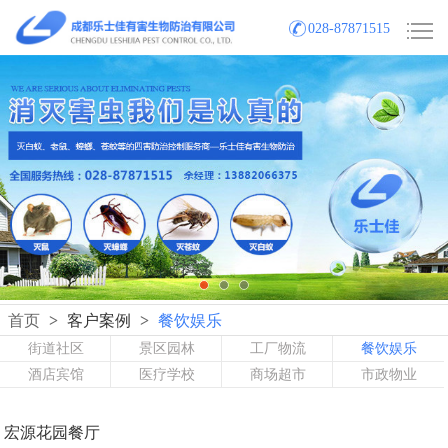
028-87871515
首页
>
客户案例
>
餐饮娱乐
街道社区
景区园林
工厂物流
餐饮娱乐
酒店宾馆
医疗学校
商场超市
市政物业
宏源花园餐厅