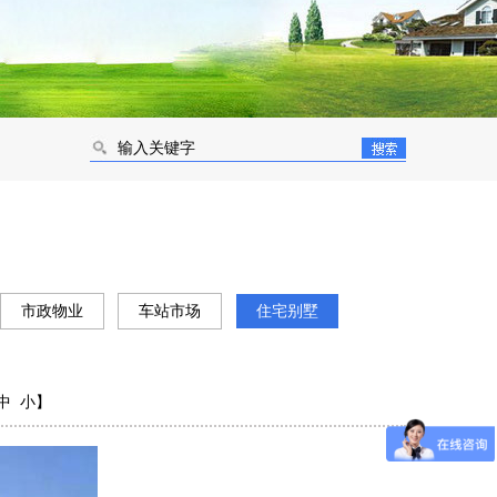
市政物业
车站市场
住宅别墅
您当前的位置：
网站首页
-
解决方案
-
住宅别墅
中
小
】